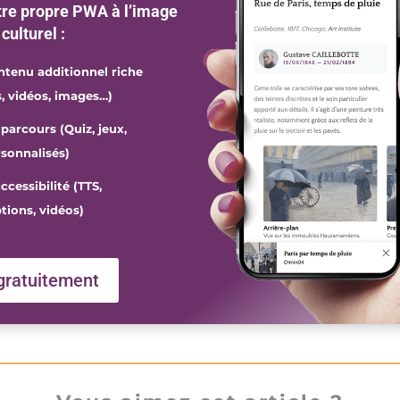
tre propre PWA à l’image
 culturel :
ntenu additionnel riche
, vidéos, images…)
parcours (Quiz, jeux,
sonnalisés)
ccessibilité (TTS,
tions, vidéos)
gratuitement