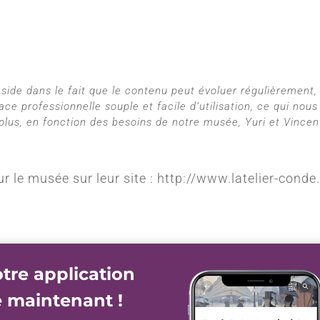
ide dans le fait que le contenu peut évoluer régulièrement, 
ace professionnelle souple et facile d’utilisation, ce qui no
plus, en fonction des besoins de notre musée, Yuri et Vincen
r le musée sur leur site : http://www.latelier-conde.
tre application
e maintenant !