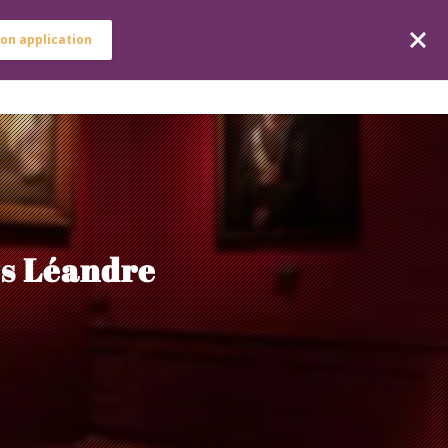
on application
ICES
ARTICLES
EMPLOIS
CONTACT
es Léandre