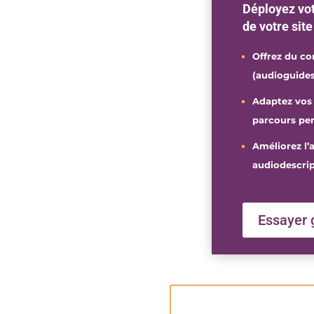
Déployez vo
de votre site
Offrez du co
(audioguides
Adaptez vos 
parcours per
Améliorez l’a
audiodescrip
Essayer 