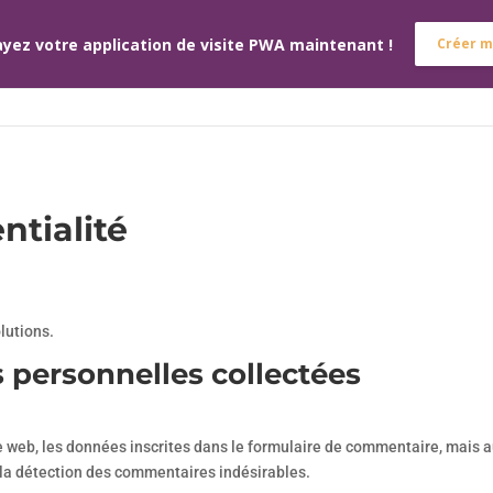
yez votre application de visite PWA maintenant !
Créer m
ACCUEIL
L’ÉQUIPE
NOS SERV
ntialité
olutions.
s personnelles collectées
web, les données inscrites dans le formulaire de commentaire, mais aus
à la détection des commentaires indésirables.