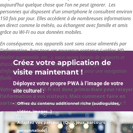
aujourd’hui quelque chose que l’on ne peut ignorer.
Les
personnes qui disposent d’un smartphone le consultent environ
150 fois par jour. Elles
accèdent à de nombreuses informations
en direct comme la météo, ou échangent avec famille et amis
grâce au Wi-Fi ou aux données mobiles
.
En conséquence, nos appareils sont sans cesse alimentés par
l’information.
Avec tous ces nouveaux contenus
( vidéos HD,
Réalité augmentée, etc…), nous avons besoin de supports et
Créez votre application de
d’accès toujours plus rapides pour le téléchargement
d’informations ou, de manière générale, pour une navigation
visite maintenant !
fluide.
Déployez votre propre PWA à l’image de votre
Votre connexion Wi-Fi est donc primordiale pour relayer
site culturel :
l’information à vos visiteurs. Mais comment faire en
sorte que les utilisateurs se connectent davantage ?
Offrez du contenu additionnel riche (audioguides,
vidéos, images…)
Adaptez vos parcours (Quiz, jeux, parcours
personnalisés)