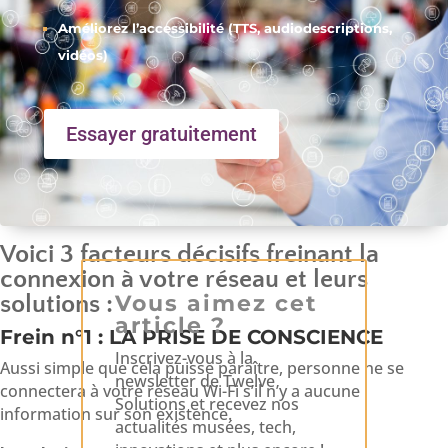
Améliorez l’accessibilité (TTS, audiodescriptions,
vidéos)
Essayer gratuitement
Voici 3 facteurs décisifs freinant la
connexion à votre réseau et leurs
solutions :
Vous aimez cet
article ?
Frein n°1 : LA PRISE DE CONSCIENCE
Inscrivez-vous à la
Aussi simple que cela puisse paraître, personne ne se
newsletter de Twelve
connectera à votre réseau Wi-Fi s’il n’y a aucune
Solutions et recevez nos
information sur son existence.
actualités musées, tech,