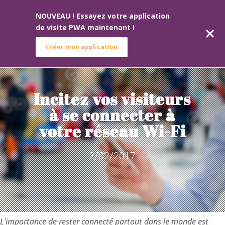
NOUVEAU ! Essayez votre application
de visite PWA maintenant !
Créer mon application
Incitez vos visiteurs
à se connecter à
votre réseau Wi-Fi
2/02/2017
L’importance de rester connecté
partout dans le monde est