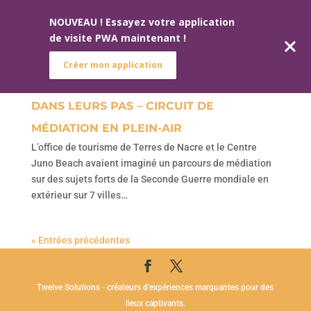
NOUVEAU ! Essayez votre application
de visite PWA maintenant !
Créer mon application
DANS LEURS PAS – CIRCUIT DE
MÉDIATION EN PLEIN-AIR
L’office de tourisme de Terres de Nacre et le Centre
Juno Beach avaient imaginé un parcours de médiation
sur des sujets forts de la Seconde Guerre mondiale en
extérieur sur 7 villes…
« Entrées précédentes
Twelve Solutions - créateurs d'expériences marquantes pour des
lieux captivants.