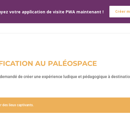
yez votre application de visite PWA maintenant !
Créer m
ACCUEIL
L’ÉQUIPE
NOS SERV
IFICATION AU PALÉOSPACE
a demandé de créer une expérience ludique et pédagogique à destinati
 des lieux captivants.