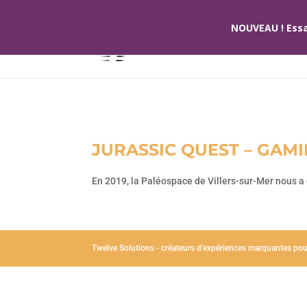
NOUVEAU ! Essa
JURASSIC QUEST – GAM
En 2019, la Paléospace de Villers-sur-Mer nous 
Twelve Solutions - créateurs d'expériences marquantes pour