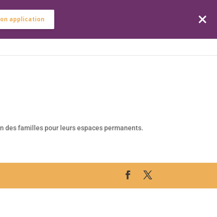
on application
ICES
ARTICLES
EMPLOIS
CONTACT
on des familles pour leurs espaces permanents.