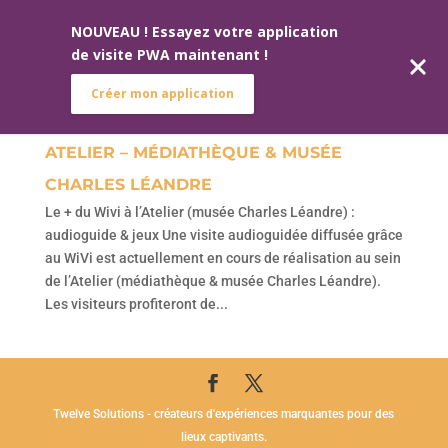
NOUVEAU ! Essayez votre application
de visite PWA maintenant !
Créer mon application
ATELIER – MÉDIATHÈQUE & MUSÉE
CHARLES LÉANDRE
Le + du Wivi à l’Atelier (musée Charles Léandre) :
audioguide & jeux Une visite audioguidée diffusée grâce
au WiVi est actuellement en cours de réalisation au sein
de l’Atelier (médiathèque & musée Charles Léandre).
Les visiteurs profiteront de...
Twelve Solutions - créateurs d'expériences marquantes pour des
lieux captivants.