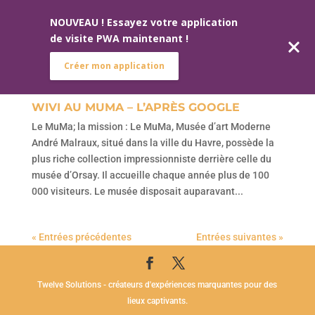
NOUVEAU ! Essayez votre application
de visite PWA maintenant !
Créer mon application
WIVI AU MUMA – L’APRÈS GOOGLE
Le MuMa; la mission : Le MuMa, Musée d’art Moderne
André Malraux, situé dans la ville du Havre, possède la
plus riche collection impressionniste derrière celle du
musée d’Orsay. Il accueille chaque année plus de 100
000 visiteurs. Le musée disposait auparavant...
« Entrées précédentes
Entrées suivantes »
Twelve Solutions - créateurs d'expériences marquantes pour des
lieux captivants.